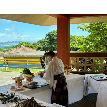
タンダード
竹梅
プ
和室デラックス
展望ラウンジ
食材へのこだわり
バギー
洋室デラックス
リラクゼーション＆
馬遊び
洋室
スパ
閉じる
閉じる
ルスイート
ユニバーサルファミ
和洋室デラックス
リー
閉じる
ブッフェ
ブレックファースト
お手軽BBQプラン
ドリ
閉じる