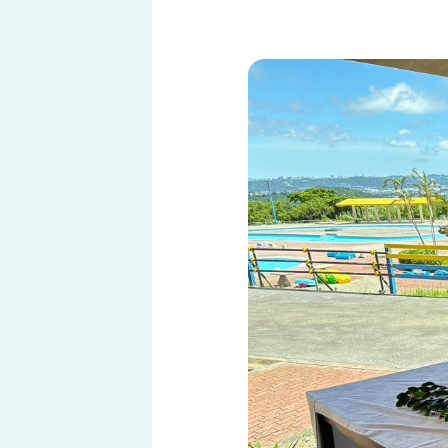
温泉付き和室
天然温泉
レストラン サンピア
プール
和室ス
貸切湯
食堂 松
キャン
メニューから探す
スイート
ロイヤ
ディナーブッフェ
ランチ