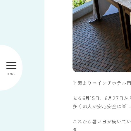
MENU
平素よりユインチホテル
去る6月15日、6月27
多くの人が安心安全に楽
これから暑い日が続いてい
き