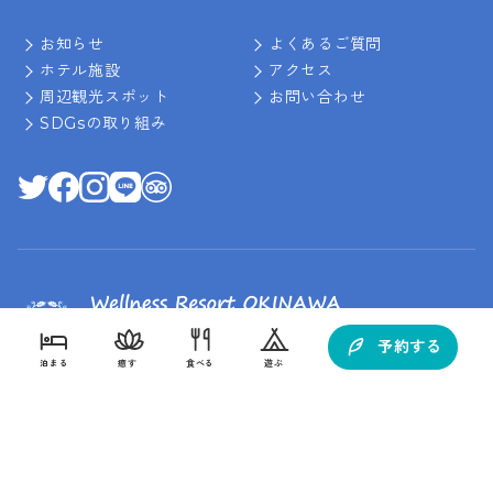
お知らせ
よくあるご質問
ホテル施設
アクセス
周辺観光スポット
お問い合わせ
SDGsの取り組み
予約する
泊まる
癒す
食べる
遊ぶ
〒901-1412 沖縄県南城市佐敷字新里1688
098-947-0111
TEL :
(10:00～17:00)
FAX : 098-947-0116
客室から探す
目的から探す
目的から探す
目的から探す