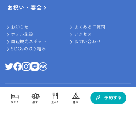
お祝い・宴会
お知らせ
よくあるご質問
ホテル施設
アクセス
周辺観光スポット
お問い合わせ
SDGsの取り組み
予約する
泊まる
癒す
食べる
遊ぶ
〒901-1412 沖縄県南城市佐敷字新里1688
客室から探す
目的から探す
目的から探す
目的から探す
098-947-0111
TEL :
(10:00～17:00)