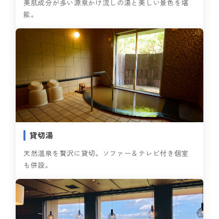
美肌成分が多い源泉かけ流しの湯と美しい景色を堪
能。
貸切湯
天然温泉を贅沢に貸切。ソファー＆テレビ付き個室
も併設。