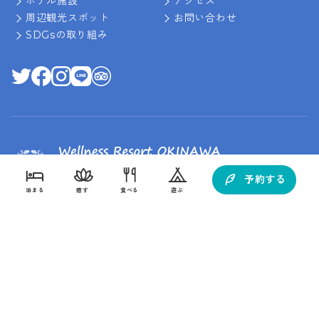
ホテル施設
アクセス
周辺観光スポット
お問い合わせ
SDGsの取り組み
予約する
泊まる
癒す
食べる
遊ぶ
〒901-1412 沖縄県南城市佐敷字新里1688
098-947-0111
TEL :
(10:00～17:00)
FAX : 098-947-0116
客室から探す
目的から探す
目的から探す
目的から探す
宿泊
航空券付き
レンタカー付き