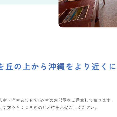
タンダード
竹梅
プ
和室デラックス
展望ラウンジ
食材へのこだわり
バギー
洋室デラックス
リラクゼーション＆
馬遊び
洋室
スパ
閉じる
閉じる
ルスイート
ユニバーサルファミ
和洋室デラックス
リー
閉じる
ブッフェ
ブレックファースト
お手軽BBQプラン
ドリ
を丘の上から沖縄をより近く
閉じる
室・洋室あわせて147室のお部屋をご用意しております。
切な方々とくつろぎのひと時をお過ごしください。