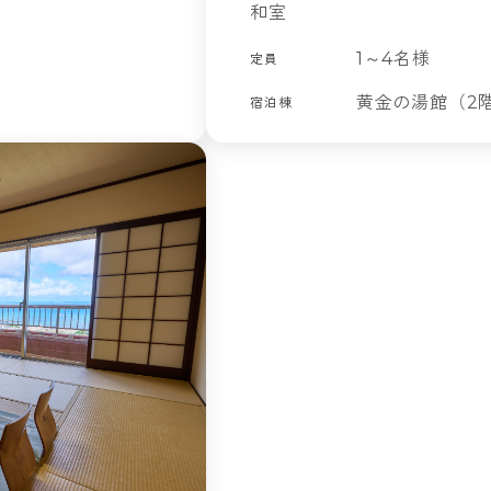
和室
1～4名様
定員
黄金の湯館（2
宿泊棟