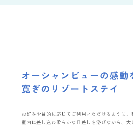
温泉付き和室
天然温泉
レストラン サンピア
プール
和室ス
貸切湯
食堂 松
キャン
メニューから探す
スイート
ロイヤ
ディナーブッフェ
ランチ
オーシャンビューの感動
寛ぎのリゾートステイ
お好みや目的に応じてご利用いただけるように、和
室内に差し込む柔らかな日差しを浴びながら、大