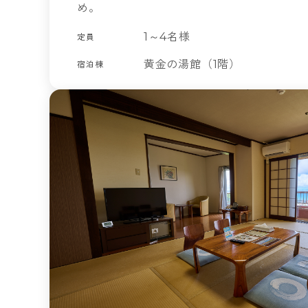
め。
1～4名様
定員
黄金の湯館（1階）
宿泊棟