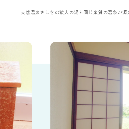
温泉付き和室
天然温泉
レストラン サンピア
プール
和室ス
貸切湯
食堂 松
キャン
天然温泉さしきの猿人の湯と同じ泉質の温泉が源
メニューから探す
スイート
ロイヤ
ディナーブッフェ
ランチ