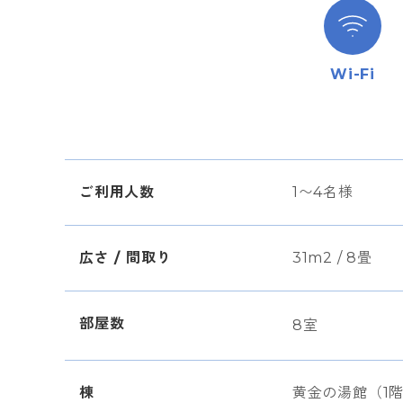
Wi-Fi
ご利用人数
1〜4名様
広さ / 間取り
31m2 / 8畳
部屋数
8室
棟
黄金の湯館（1