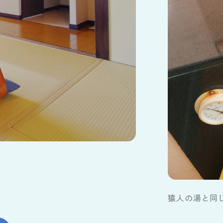
猿人の湯と同