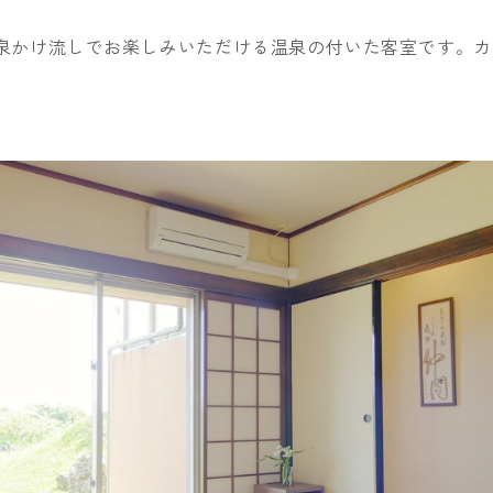
タンダード
竹梅
プ
和室デラックス
展望ラウンジ
食材へのこだわり
バギー
洋室デラックス
リラクゼーション＆
馬遊び
洋室
スパ
泉かけ流しでお楽しみいただける温泉の付いた客室です。カ
閉じる
閉じる
ルスイート
ユニバーサルファミ
和洋室デラックス
リー
閉じる
ブッフェ
ブレックファースト
お手軽BBQプラン
ドリ
閉じる