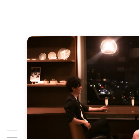
温泉付き和室
天然温泉
レストラン サンピア
プール
和室ス
貸切湯
食堂 松
キャン
メニューから探す
スイート
ロイヤ
ディナーブッフェ
ランチ