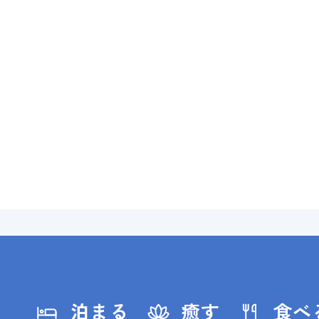
泊まる
癒す
食べ