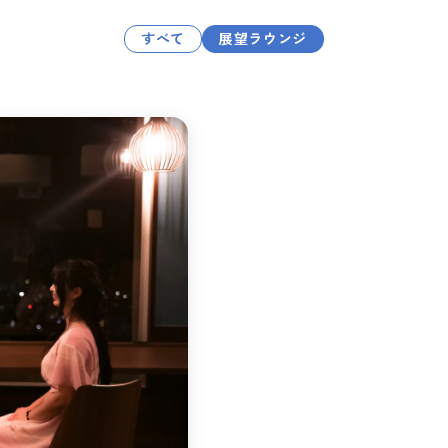
タンダード
竹梅
プ
和室デラックス
展望ラウンジ
食材へのこだわり
バギー
洋室デラックス
リラクゼーション＆
馬遊び
洋室
スパ
すべて
展望ラウンジ
閉じる
閉じる
ルスイート
ユニバーサルファミ
和洋室デラックス
リー
閉じる
ブッフェ
ブレックファースト
お手軽BBQプラン
ドリ
閉じる